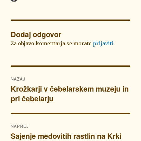
dne
Dodaj odgovor
Za objavo komentarja se morate
prijaviti
.
Navigacija
NAZAJ
prispevka
Krožkarji v čebelarskem muzeju in
Prejšnji
pri čebelarju
prispevek:
NAPREJ
Sajenje medovitih rastlin na Krki
Naslednji