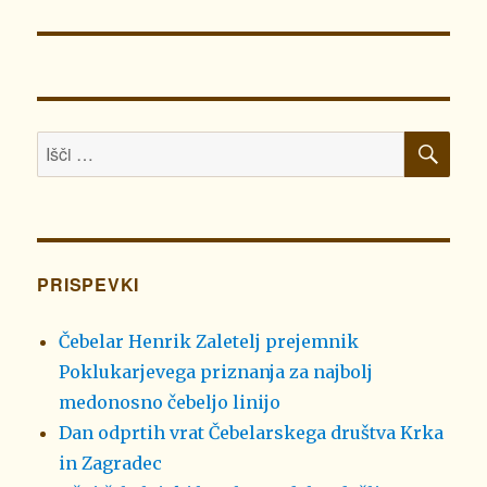
prispevek:
ISK
Išči:
PRISPEVKI
Čebelar Henrik Zaletelj prejemnik
Poklukarjevega priznanja za najbolj
medonosno čebeljo linijo
Dan odprtih vrat Čebelarskega društva Krka
in Zagradec