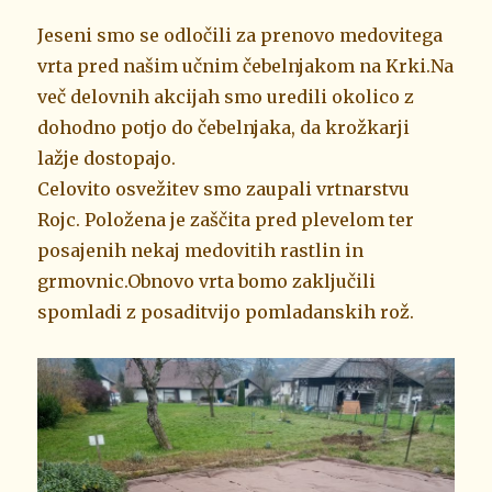
Jeseni smo se odločili za prenovo medovitega
vrta pred našim učnim čebelnjakom na Krki.Na
več delovnih akcijah smo uredili okolico z
dohodno potjo do čebelnjaka, da krožkarji
lažje dostopajo.
Celovito osvežitev smo zaupali vrtnarstvu
Rojc. Položena je zaščita pred plevelom ter
posajenih nekaj medovitih rastlin in
grmovnic.Obnovo vrta bomo zaključili
spomladi z posaditvijo pomladanskih rož.