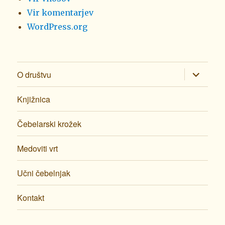
Vir komentarjev
WordPress.org
razširi
O društvu
pod-
meni
Knjižnica
Čebelarski krožek
Medoviti vrt
Učni čebelnjak
Kontakt